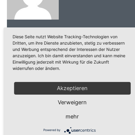
Beitrag von
WebBgl
Diese Seite nutzt Website Tracking-Technologien von
Dritten, um ihre Dienste anzubieten, stetig zu verbessern
Search for:
search
und Werbung entsprechend der Interessen der Nutzer
anzuzeigen. Ich bin damit einverstanden und kann meine
Neueste Beiträge
Einwilligung jederzeit mit Wirkung für die Zukunft
widerrufen oder ändern.
Neuer Internetauftritt der Mittelstandsberater Köln
e.V.
24 September
Akzeptieren
EU verstärkt Kampf gegen Mehrwertsteuerbetrug
31
Juli
Verweigern
Gothaer: Beitrag in der “Handwerk aktiv” zu Cyber-
Risiken
16 Mai
mehr
Archive
Powered by