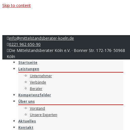
Skip to content
info@mittelstandsberater-koeln.de
0221 962 650-90
Die Mittelstandsberater Köln e.V. · Bonner Str. 172-176· 50968
Menu
Köln
Startseite
Leistungen
Unternehmer
Verbände
Berater
Kompetenzfelder
Über uns
Vorstand
Unsere Experten
Aktuelles
Kontakt