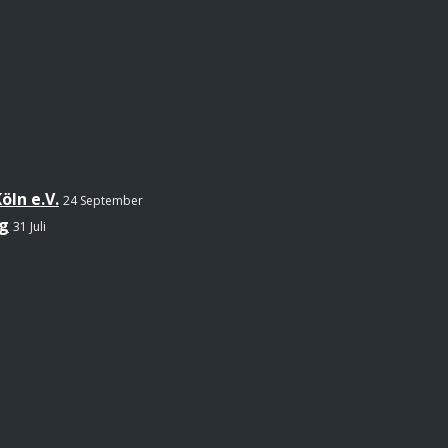
öln e.V.
24 September
g
31 Juli