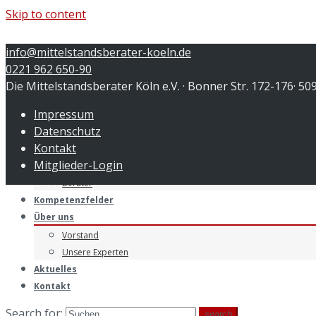
Skip to content
info@mittelstandsberater-koeln.de
0221 962 650-90
Die Mittelstandsberater Köln e.V. · Bonner Str. 172-176· 50
Menu
Impressum
Startseite
Datenschutz
Leistungen
Kontakt
Unternehmer
Mitglieder-Login
Verbände
Berater
Kompetenzfelder
Über uns
Vorstand
Unsere Experten
Aktuelles
Kontakt
Search for:
search