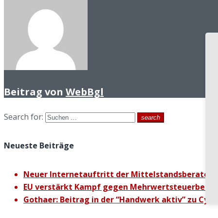
Beitrag von
WebBgl
Search for:
search
Neueste Beiträge
Neuer Internetauftritt der Mittelstandsberater K
EU verstärkt Kampf gegen Mehrwertsteuerbetru
Gothaer: Beitrag in der “Handwerk aktiv” zu Cybe