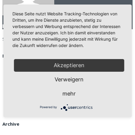
Diese Seite nutzt Website Tracking-Technologien von
Dritten, um ihre Dienste anzubieten, stetig zu
Beitrag von
WebBgl
verbessern und Werbung entsprechend der Interessen
der Nutzer anzuzeigen. Ich bin damit einverstanden
Search for:
und kann meine Einwilligung jederzeit mit Wirkung für
search
die Zukunft widerrufen oder ändern.
Neueste Beiträge
Akzeptieren
Neuer Internetauftritt der Mittelstandsberater Köln
e.V.
Verweigern
24 September
EU verstärkt Kampf gegen Mehrwertsteuerbetrug
31
mehr
Juli
Gothaer: Beitrag in der “Handwerk aktiv” zu Cyber-
Risiken
16 Mai
Powered by
Archive