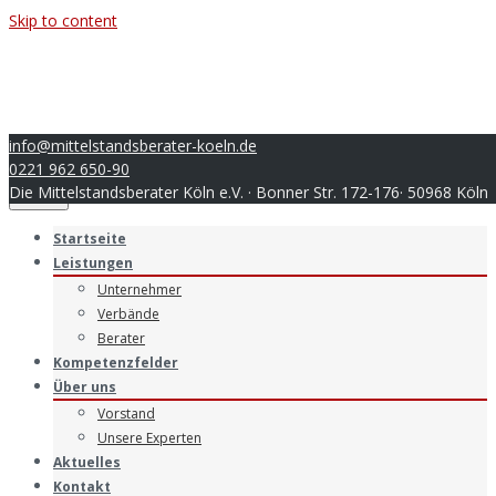
Skip to content
info@mittelstandsberater-koeln.de
0221 962 650-90
Die Mittelstandsberater Köln e.V. · Bonner Str. 172-176· 50968 Köln
Menu
Startseite
Leistungen
Unternehmer
Verbände
Berater
Kompetenzfelder
Über uns
Vorstand
Unsere Experten
Aktuelles
Kontakt