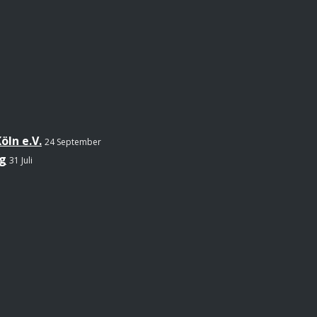
öln e.V.
24 September
g
31 Juli