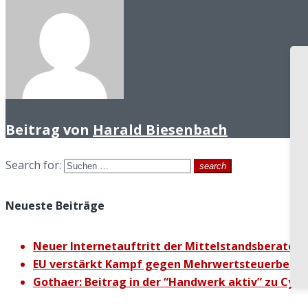
Beitrag von
Harald Biesenbach
Search for:
search
Neueste Beiträge
Neuer Internetauftritt der Mittelstandsberater K
EU verstärkt Kampf gegen Mehrwertsteuerbetru
Gothaer: Beitrag in der “Handwerk aktiv” zu Cybe