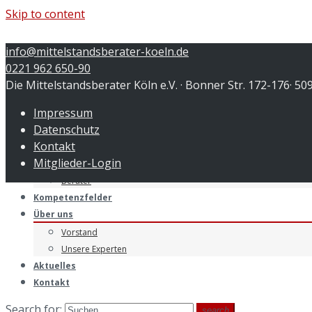
Skip to content
info@mittelstandsberater-koeln.de
0221 962 650-90
Die Mittelstandsberater Köln e.V. · Bonner Str. 172-176· 50
Menu
Impressum
Startseite
Datenschutz
Leistungen
Kontakt
Unternehmer
Mitglieder-Login
Verbände
Berater
Kompetenzfelder
Über uns
Vorstand
Unsere Experten
Aktuelles
Kontakt
Search for:
search