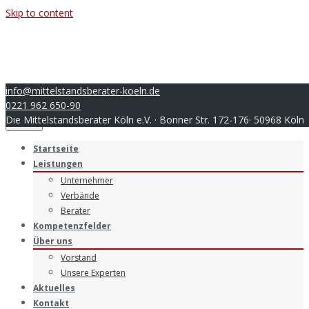
Skip to content
info@mittelstandsberater-koeln.de
0221 962 650-90
Die Mittelstandsberater Köln e.V. · Bonner Str. 172-176· 50968 Köln
Menu
Startseite
Leistungen
Unternehmer
Verbände
Berater
Kompetenzfelder
Über uns
Vorstand
Unsere Experten
Aktuelles
Kontakt