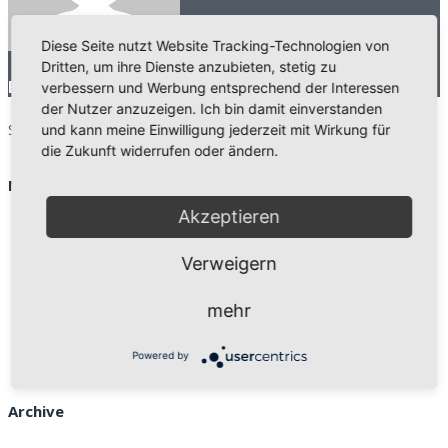
Diese Seite nutzt Website Tracking-Technologien von
Dritten, um ihre Dienste anzubieten, stetig zu
Beitrag von
WebBgl
verbessern und Werbung entsprechend der Interessen
der Nutzer anzuzeigen. Ich bin damit einverstanden
Search for:
und kann meine Einwilligung jederzeit mit Wirkung für
search
die Zukunft widerrufen oder ändern.
Neueste Beiträge
Akzeptieren
Neuer Internetauftritt der Mittelstandsberater Köln
e.V.
Verweigern
24 September
EU verstärkt Kampf gegen Mehrwertsteuerbetrug
31
mehr
Juli
Gothaer: Beitrag in der “Handwerk aktiv” zu Cyber-
Risiken
16 Mai
Powered by
Archive