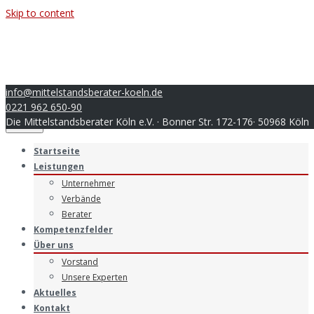
Skip to content
info@mittelstandsberater-koeln.de
0221 962 650-90
Die Mittelstandsberater Köln e.V. · Bonner Str. 172-176· 50968 Köln
Menu
Startseite
Leistungen
Unternehmer
Verbände
Berater
Kompetenzfelder
Über uns
Vorstand
Unsere Experten
Aktuelles
Kontakt