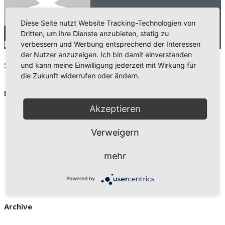
Diese Seite nutzt Website Tracking-Technologien von
Dritten, um ihre Dienste anzubieten, stetig zu
Beitrag von
WebBgl
verbessern und Werbung entsprechend der Interessen
der Nutzer anzuzeigen. Ich bin damit einverstanden
Search for:
und kann meine Einwilligung jederzeit mit Wirkung für
search
die Zukunft widerrufen oder ändern.
Neueste Beiträge
Akzeptieren
Neuer Internetauftritt der Mittelstandsberater Köln
e.V.
Verweigern
24 September
EU verstärkt Kampf gegen Mehrwertsteuerbetrug
31
mehr
Juli
Gothaer: Beitrag in der “Handwerk aktiv” zu Cyber-
Risiken
16 Mai
Powered by
Archive