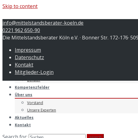
Skip to content
info@mittelstandsberater-koeln.de
0221 962 650-90
Die Mittelstandsberater Köln e.V. · Bonner Str. 172-176· 50
Menu
Impressum
Startseite
Datenschutz
Leistungen
Kontakt
Unternehmer
Mitglieder-Login
Verbände
Berater
Kompetenzfelder
Über uns
Vorstand
Unsere Experten
Aktuelles
Kontakt
Search for:
search