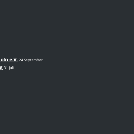
öln e.V.
24 September
g
31 Juli