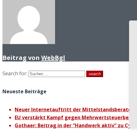
Beitrag von
WebBgl
Search for:
search
Neueste Beiträge
Neuer Internetauftritt der Mittelstandsberater K
EU verstärkt Kampf gegen Mehrwertsteuerbetru
Gothaer: Beitrag in der “Handwerk aktiv” zu Cybe